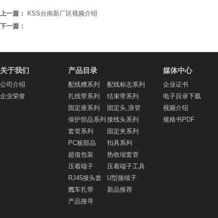
上一篇：
KSS台南新厂区视频介绍
下一篇：
关于我们
产品目录
媒体中心
公司介绍
配线槽系列
配线标志系列
企业证书
企业荣誉
扎线带系列
结束带系列
电子目录下载
固定座系列
固定头,浪管
视频介绍
保护部品系列
接线头系列
规格书PDF
套管系列
固定夹系列
PC板部品
扣具系列
超值包装
热收缩套管
压着端子
压着端子工具
RJ45接头套
U型接续子
管
汽车扎带
新品推荐
产品搜寻