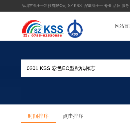
深圳市凯士士科技有限公司 SZ-KSS -深圳凯士士 专业.品质.服务 - WW
网站首
时间排序
点击排序