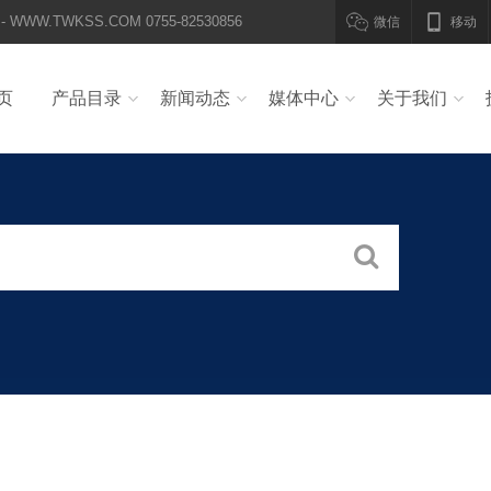
W.TWKSS.COM 0755-82530856
微信
移动
页
产品目录
新闻动态
媒体中心
关于我们